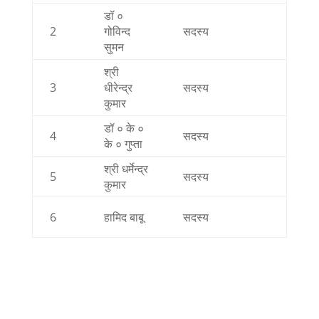
डॉ ०
2
गोविन्द
सदस्य
Not Av
सुमन
श्री
3
धीरेन्द्र
सदस्य
Not Av
कुमार
डॉ ० के ०
4
सदस्य
Not Av
के ० गुप्ता
श्री धर्मेन्द्र
5
सदस्य
Not Av
कुमार
6
हामिद बाबू
सदस्य
Not Av