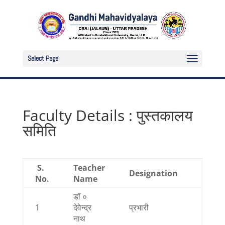
Select Page
Faculty Details : पुस्तकालय
समिति
S.
Teacher
Mobi
Designation
No.
Name
Numb
डॉ ०
1
देवेन्द्र
प्रभारी
Not Av
नाथ