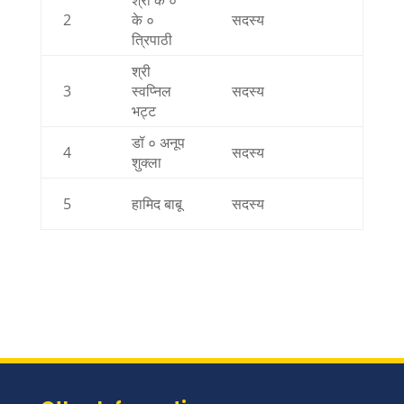
श्री के ०
2
के ०
सदस्य
Not Av
त्रिपाठी
श्री
3
स्वप्निल
सदस्य
Not Av
भट्ट
डॉ ० अनूप
4
सदस्य
Not Av
शुक्ला
5
हामिद बाबू
सदस्य
Not Av